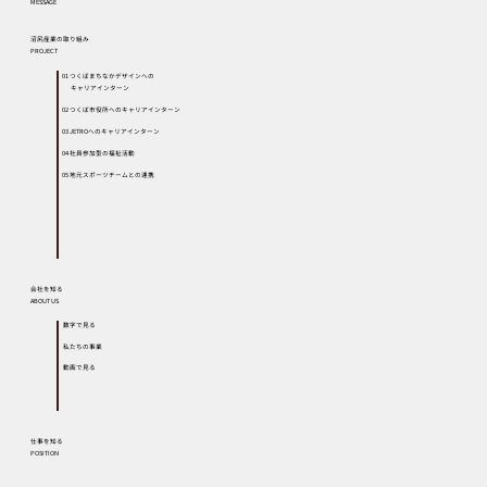
MESSAGE
沼尻産業の取り組み
PROJECT
01 つくばまちなかデザインへの
キャリアインターン
02 つくば市役所へのキャリアインターン
03 JETROへのキャリアインターン
04 社員参加型の福祉活動
05 地元スポーツチームとの連携
会社を知る
ABOUT US
数字で見る
私たちの事業
動画で見る
仕事を知る
POSITION