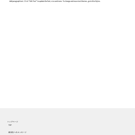
Add paragraph text. Click “Edit Text” to update the font, size and more. To change and reuse text themes, go to Site Styles.
トップページ
TOP
就活生へのメッセージ