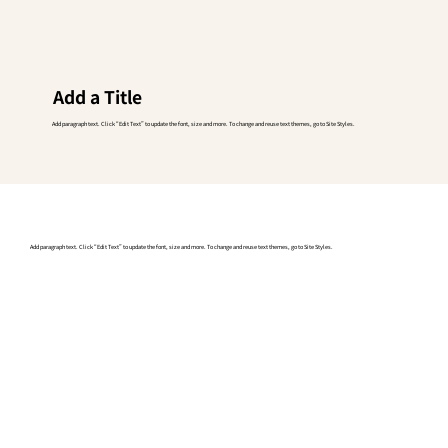
Add a Title
Add paragraph text. Click “Edit Text” to update the font, size and more. To change and reuse text themes, go to Site Styles.
Add paragraph text. Click “Edit Text” to update the font, size and more. To change and reuse text themes, go to Site Styles.