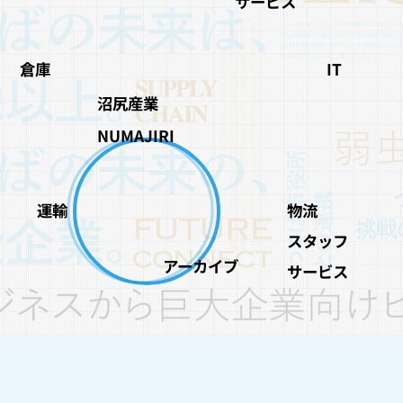
サービス
倉庫
IT
沼尻産業
NUMAJIRI
運輸
物流
スタッフ
アーカイブ
​サービス