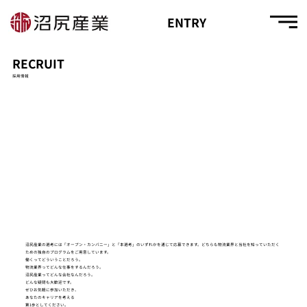
ENTRY
RECRUIT​
採用情報
沼尻産業の選考には「オープン・カンパニー」と「本選考」のいずれかを通じて応募できます。どちらも物流業界と当社を知っていただく
ための独自のプログラムをご用意しています。
働くってどういうことだろう。
物流業界ってどんな仕事をするんだろう。
沼尻産業ってどんな会社なんだろう。
どんな疑問も大歓迎です。
ぜひお気軽に参加いただき、
あなたのキャリアを考える
第1歩としてください。