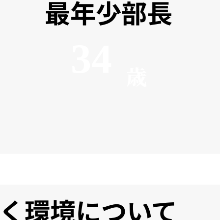
最年少部長
34
歳
く環境について