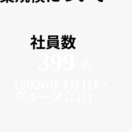
​社員数
​399
名
(2026年4月1日・
グループ合計)