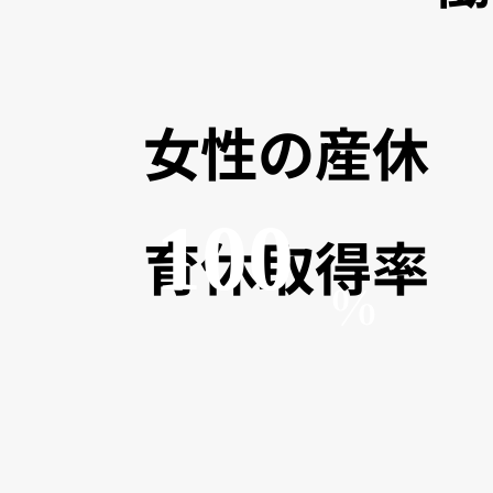
女性の産休
100
育休取得率
%