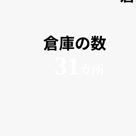
倉庫の数
31
カ所