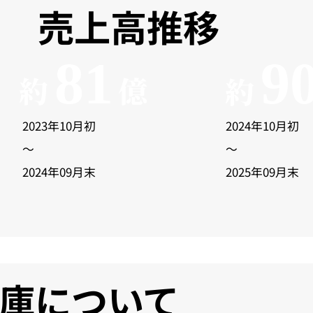
売上高推移
81
9
約
億
約
2023年10月初
2024年10月初
～
～
2024年09月末
2025
年09月末
庫について