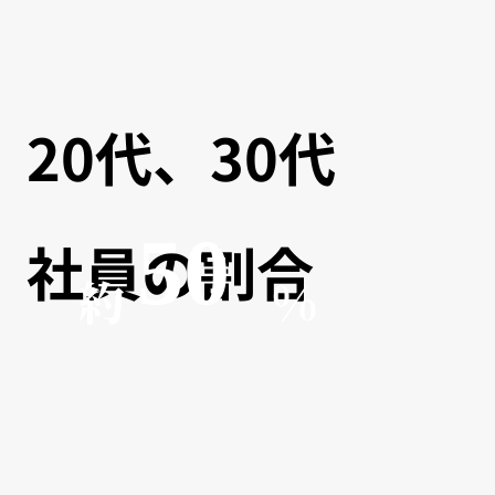
20代、30代
50
社員の割合
約
%