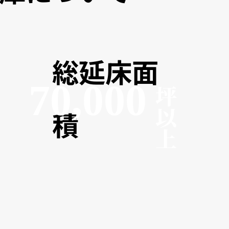
​総延床面
70,000
坪
以
積
上