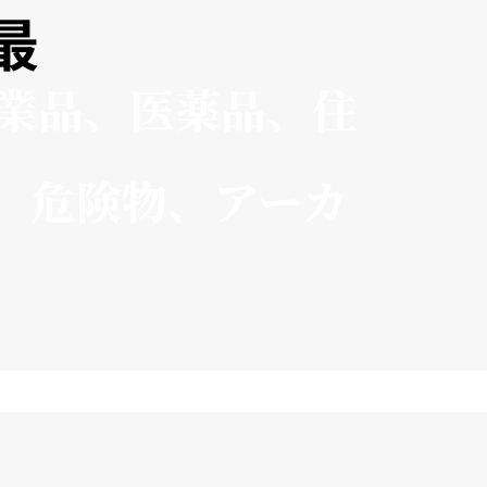
最
業品、医薬品、住
、危険物、アーカ