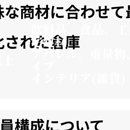
殊な商材に合わせて
飲料品、食品、工
化された倉庫
宅建材
アパレル、重量物
以上
イブ
インテリア(雑貨)
員構成について