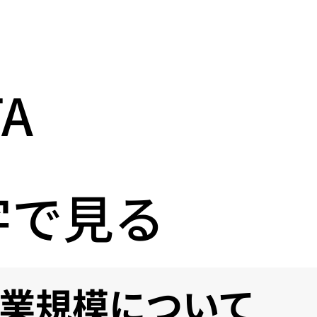
TA
字で見る
業規模について