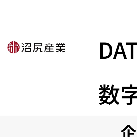
DA
​数
企