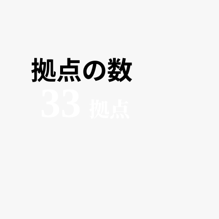
拠点の数
33
拠点