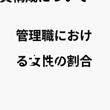
管理職におけ
21.7
る女性の割合
%