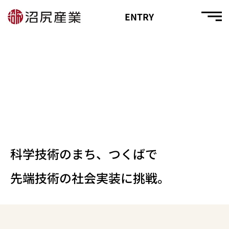
ENTRY
科学技術のまち、つくばで
先端技術の社会実装に挑戦。