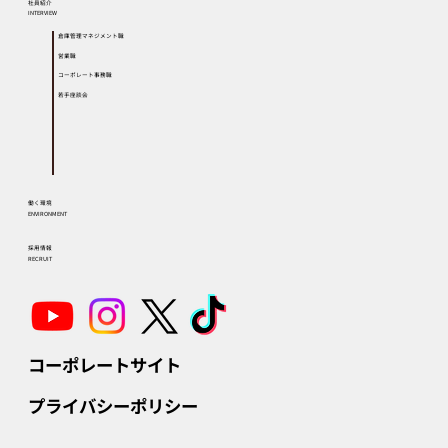
社員紹介
INTERVIEW
倉庫管理マネジメント職
営業職
コーポレート事務職
若手座談会
働く環境
ENVIRONMENT
採用情報
RECRUIT
コーポレートサイト
プライバシーポリシー