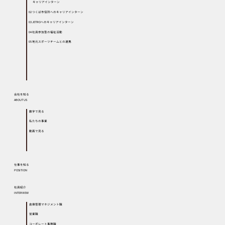
キャリアインターン
02 つくば市役所へのキャリアインターン
03 JETROへのキャリアインターン
04 社員参加型の福祉活動
05 地元スポーツチームとの連携
会社を知る
ABOUT US
数字で見る
私たちの事業
動画で見る
仕事を知る
POSITION
社員紹介
INTERVIEW
倉庫管理マネジメント職
営業職
コーポレート事務職