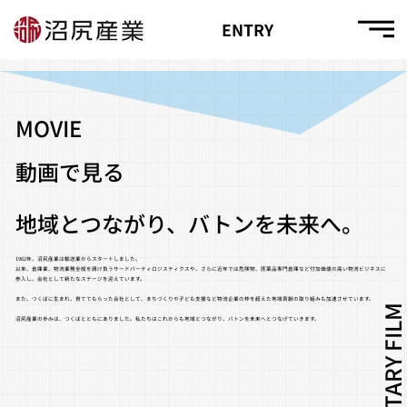
ENTRY
MOVIE
動画で見る
地域とつながり、バトンを未来へ。
1962年、沼尻産業は輸送業からスタートしました。
以来、倉庫業、物流業務全般を請け負うサードパーティロジスティクスや、さらに近年では危険物、医薬品専門倉庫など付加価値の高い物流ビジネスに
参入し、会社として新たなステージを迎えています。
また、つくばに生まれ、育ててもらった会社として、まちづくりや子ども支援など物流企業の枠を超えた地域貢献の取り組みも加速させています。
沼尻産業の歩みは、つくばとともにありました。私たちはこれからも地域とつながり、バトンを未来へとつなげていきます。